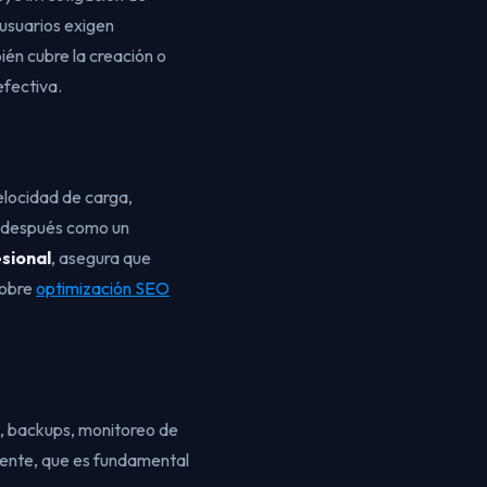
 usuarios exigen
ién cubre la creación o
efectiva.
elocidad de carga,
se después como un
sional
, asegura que
sobre
optimización SEO
d, backups, monitoreo de
rente, que es fundamental