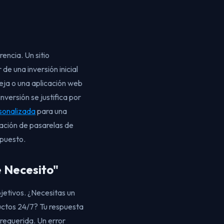
ncia. Un sitio
e una inversión inicial
eja o una aplicación web
versión se justifica por
sonalizada
para una
gración de pasarelas de
upuesto.
 Necesito"
bjetivos. ¿Necesitas un
ductos 24/7? Tu respuesta
 requerida. Un error