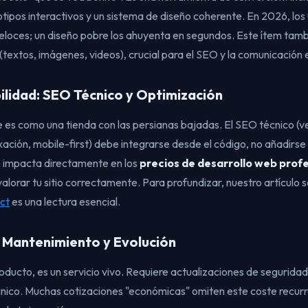
otipos interactivos y un sistema de diseño coherente. En 2026, los
 veloces; un diseño pobre los ahuyenta en segundos. Este ítem tamb
textos, imágenes, videos), crucial para el SEO y la comunicación 
bilidad: SEO Técnico y Optimización
gle es como una tienda con las persianas bajadas. El SEO técnico (v
xación, mobile-first) debe integrarse desde el código, no añadir
e impacta directamente en los
precios de desarrollo web profe
alorar tu sitio correctamente. Para profundizar, nuestro artículo 
ct
es una lectura esencial.
l: Mantenimiento y Evolución
oducto, es un servicio vivo. Requiere actualizaciones de segurida
cnico. Muchas cotizaciones "económicas" omiten este coste recur