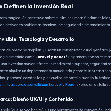
e Definen la Inversión Real
número mágico. Se construye sobre cuatro columnas fundamentales,
de derivar en problemas técnicos, de seguridad o de rendimiento 
Invisible: Tecnología y Desarrollo
cias de precio se amplían. ¿Usarás un constructor visual genéric
ología a medida como
Laravel y React
? La primera opción es más 
una inversión mayor, ofrece un rendimiento superior, seguridad ro
a entre alquilar un departamento amueblado y construir tu casa sob
los "parches" constantes y los cuellos de botella cuando tu tráfico
efinitiva sobre desarrollo con Laravel y React
explica en detalle su
 Marca: Diseño UX/UI y Contenido
es solo "que se vea bonito". Es una herramienta de conversión. Incl