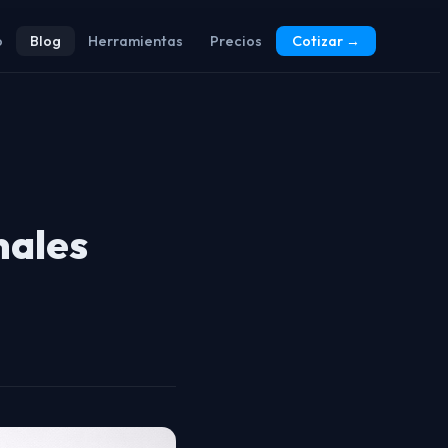
o
Blog
Herramientas
Precios
Cotizar
→
nales