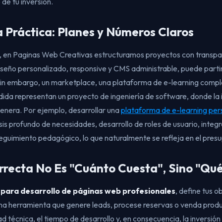
 de tu inversión.
la Práctica: Planes y Números Claros
, en Paginas Web Creativas estructuramos proyectos con transpare
iseño personalizado, responsive y CMS administrable, puede partir d
in embargo, un marketplace, una plataforma de e-learning compl
ida representan un proyecto de ingeniería de software, donde la in
genera. Por ejemplo, desarrollar una
plataforma de e-learning per
lisis profundo de necesidades, desarrollo de roles de usuario, inte
guimiento pedagógico, lo que naturalmente se refleja en el pres
rrecta No Es "Cuánto Cuesta", Sino "Qué
 para desarrollo de páginas web profesionales
, define tus o
o una herramienta que genere leads, procese reservas o venda pro
 técnica, el tiempo de desarrollo y, en consecuencia, la inversión