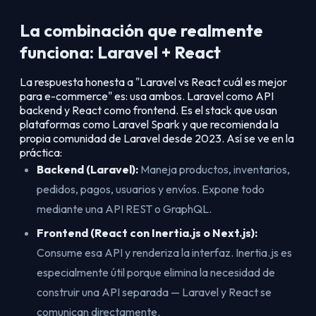
La combinación que realmente
funciona: Laravel + React
La respuesta honesta a "Laravel vs React cuál es mejor
para e-commerce" es: usa ambos. Laravel como API
backend y React como frontend. Es el stack que usan
plataformas como Laravel Spark y que recomienda la
propia comunidad de Laravel desde 2023. Así se ve en la
práctica:
Backend (Laravel):
Maneja productos, inventarios,
pedidos, pagos, usuarios y envíos. Expone todo
mediante una API REST o GraphQL.
Frontend (React con Inertia.js o Next.js):
Consume esa API y renderiza la interfaz. Inertia.js es
especialmente útil porque elimina la necesidad de
construir una API separada — Laravel y React se
comunican directamente.