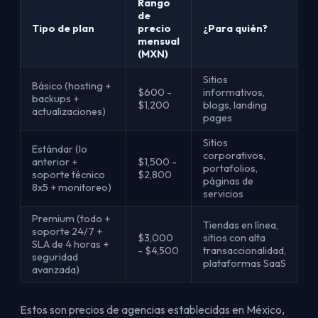
Rango
de
Tipo de plan
precio
¿Para quién?
mensual
(MXN)
Sitios
Básico (hosting +
$600 -
informativos,
backups +
$1,200
blogs, landing
actualizaciones)
pages
Sitios
Estándar (lo
corporativos,
anterior +
$1,500 -
portafolios,
soporte técnico
$2,800
páginas de
8x5 + monitoreo)
servicios
Premium (todo +
Tiendas en línea,
soporte 24/7 +
$3,000
sitios con alta
SLA de 4 horas +
- $4,500
transaccionalidad,
seguridad
plataformas SaaS
avanzada)
Estos son precios de agencias establecidas en México,