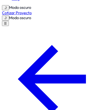
Modo oscuro
🌙
Cotizar Proyecto
Modo oscuro
🌙
☰