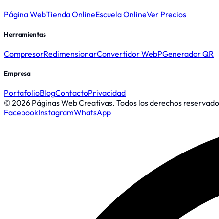
Página Web
Tienda Online
Escuela Online
Ver Precios
Herramientas
Compresor
Redimensionar
Convertidor WebP
Generador QR
Empresa
Portafolio
Blog
Contacto
Privacidad
© 2026 Páginas Web Creativas. Todos los derechos reservado
Facebook
Instagram
WhatsApp