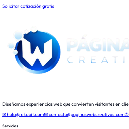
Solicitar cotización gratis
Diseñamos experiencias web que convierten visitantes en cli
✉
hola@rekobit.com
✉
contacto@paginaswebcreativas.com
✆
Servicios